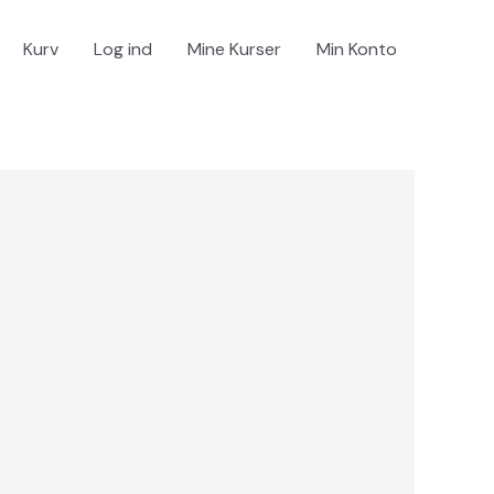
Kurv
Log ind
Mine Kurser
Min Konto