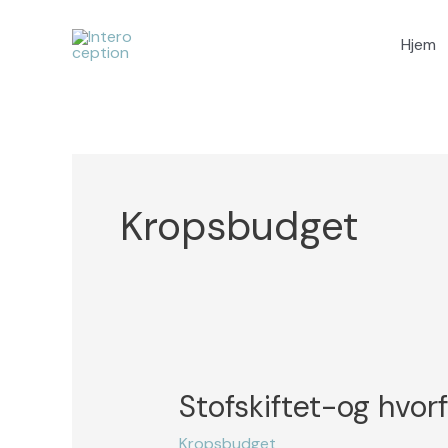
Gå
Hjem
til
indholdet
Kropsbudget
Stofskiftet-og hvorf
Stofskiftet-
og
Kropsbudget