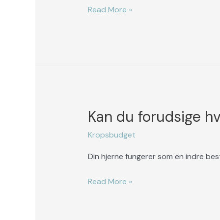
måske
Read More »
ikke..
Kan du forudsige hv
Kan
du
Kropsbudget
forudsige
hvad
Din hjerne fungerer som en indre best
som
vil
Read More »
ske
i
fremtiden?