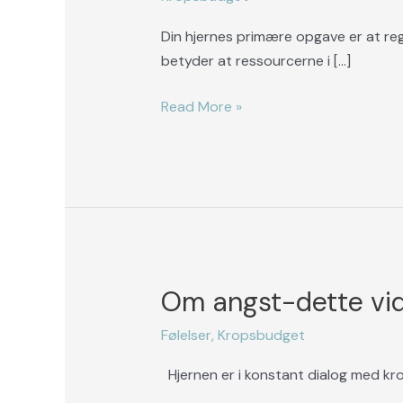
hvorfor
du
Din hjernes primære opgave er at reg
skal
betyder at ressourcerne i […]
tale
pænt
Read More »
til
andre…
Om angst-dette vid
Om
angst-
Følelser
,
Kropsbudget
dette
vidste
Hjernen er i konstant dialog med k
du