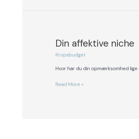
Din affektive niche
Din
affektive
Kropsbudget
niche
Hvor har du din opmærksomhed lige nu
Read More »